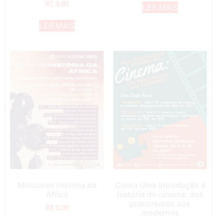
R$
0,00
LER MAIS
LER MAIS
Minicurso História da
Curso Uma introdução à
África
história do cinema: dos
precursores aos
R$
0,00
modernos