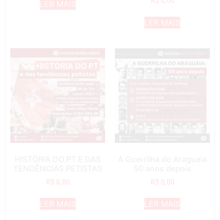
R$
0,00
LER MAIS
LER MAIS
HISTÓRIA DO PT E DAS
A Guerrilha do Araguaia
TENDÊNCIAS PETISTAS
50 anos depois
R$
0,00
R$
0,00
LER MAIS
LER MAIS