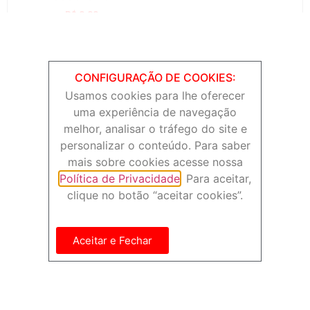
R$
0,00
ADICIONAR AO
CARRINHO
CONFIGURAÇÃO DE COOKIES:
Usamos cookies para lhe oferecer
Cursos 2023
uma experiência de navegação
melhor, analisar o tráfego do site e
personalizar o conteúdo. Para saber
mais sobre cookies acesse nossa
Política de Privacidade
. Para aceitar,
clique no botão “aceitar cookies”.
Aceitar e Fechar
Curso de extensão:
AULAS DE CAPOEIRA
Estudos críticos sobre o