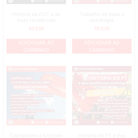
História da CUT e de
Trabalho de base e
suas tendências
estratégia
R$
0,00
R$
0,00
ADICIONAR AO
ADICIONAR AO
CARRINHO
CARRINHO
Capitalismo e luta pelo
História do PT e das