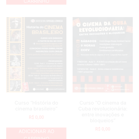
CARRINHO
Curso “História do
Curso “O cinema da
cinema brasileiro”
Cuba revolucionária:
entre inovações e
R$
0,00
bloqueios”
R$
0,00
ADICIONAR AO
CARRINHO