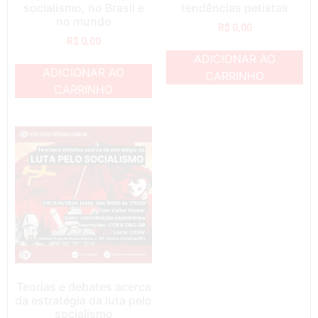
socialismo, no Brasil e
tendências petistas
no mundo
R$
0,00
R$
0,00
ADICIONAR AO
ADICIONAR AO
CARRINHO
CARRINHO
Teorias e debates acerca
da estratégia da luta pelo
socialismo