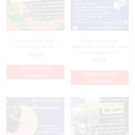
Pensamento Negro
O que é racismo
Contemporâneo
algorítmico e quais suas
consequências?
R$
0,00
R$
0,00
ADICIONAR AO
ADICIONAR AO
CARRINHO
CARRINHO