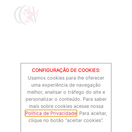
Rua Barão de Jaguara, 474 – Centro (Largo do Pará)
Campinas/SP – Brasil
NAVEGUE
CONFIGURAÇÃO DE COOKIES:
Usamos cookies para lhe oferecer
uma experiência de navegação
melhor, analisar o tráfego do site e
personalizar o conteúdo. Para saber
ACOMPANHE
mais sobre cookies acesse nossa
Política de Privacidade
. Para aceitar,
clique no botão “aceitar cookies”.