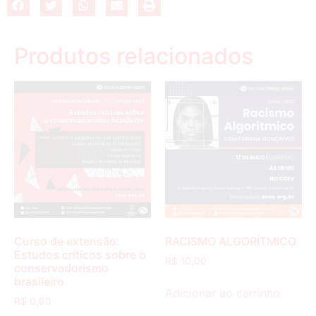
Produtos relacionados
Curso de extensão:
RACISMO ALGORÍTMICO
Estudos críticos sobre o
R$
10,00
conservadorismo
brasileiro
Adicionar ao carrinho
R$
0,00