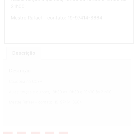
21h00
Mestre Rafael – contato: 19-97414-8664
Descrição
Descrição
Capoeira no CCEV
Aulas: terças e quintas, 18h30 às 19h30 e 19h30 às 21h00
Mestre Rafael – contato: 19-97414-8664