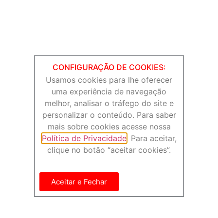
Rua Barão de Jaguara, 474 – Centro (Largo do Pará)
Campinas/SP – Brasil
NAVEGUE
CONFIGURAÇÃO DE COOKIES:
Usamos cookies para lhe oferecer
uma experiência de navegação
melhor, analisar o tráfego do site e
personalizar o conteúdo. Para saber
ACOMPANHE
mais sobre cookies acesse nossa
Política de Privacidade
. Para aceitar,
clique no botão “aceitar cookies”.
Aceitar e Fechar